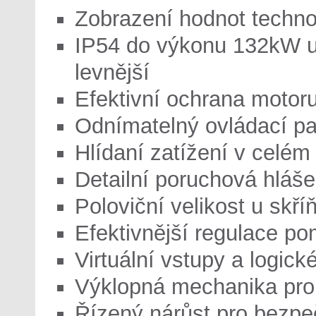
Zobrazení hodnot techno
IP54 do výkonu 132kW ud
levnější
Efektivní ochrana motor
Odnímatelný ovládací pan
Hlídaní zatížení v celém
Detailní poruchová hláše
Poloviční velikost u skř
Efektivnější regulace p
Virtuální vstupy a logick
Výklopná mechanika pro
Řízený nárůst pro bezpe