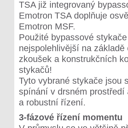
TSA již integrovaný bypasso
Emotron TSA doplňuje osvěd
Emotron MSF.
Použité bypassové stykače 
nejspolehlivější na základ
zkoušek a konstrukčních ko
stykačů!
Tyto vybrané stykače jsou
spínání v drsném prostředí
a robustní řízení.
3-fázové řízení momentu
V průmyslu se ve většině p