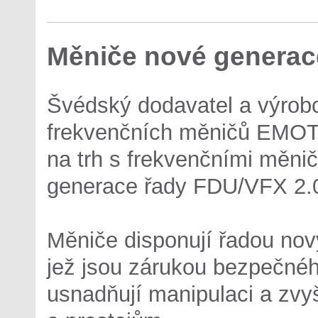
Měniče nové generac
Švédský dodavatel a výrob
frekvenčních měničů EMOT
na trh s frekvenčními měnič
generace řady FDU/VFX 2.
Měniče disponují řadou nov
jež jsou zárukou bezpečnéh
usnadňují manipulaci a zvyš