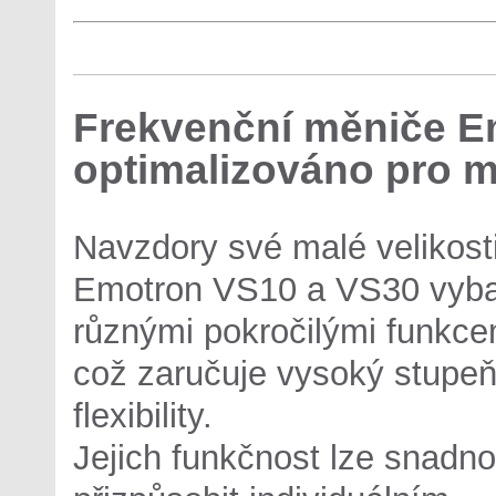
Frekvenční měniče E
optimalizováno pro 
Navzdory své malé velikost
Emotron VS10 a VS30 vyb
různými pokročilými funkce
což zaručuje vysoký stupe
flexibility.
Jejich funkčnost lze snadno