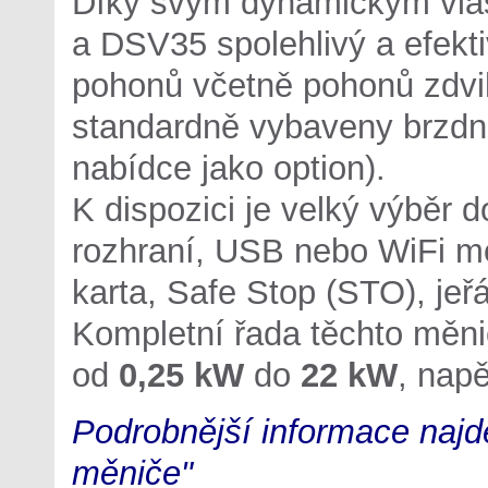
Díky svým dynamickým vla
a DSV35 spolehlivý a efekt
pohonů včetně pohonů zdv
standardně vybaveny brzdnou
nabídce jako option).
K dispozici je velký výběr 
rozhraní, USB nebo WiFi m
karta, Safe Stop (STO), jeř
Kompletní řada těchto měni
od
0,25 kW
do
22 kW
, nap
Podrobnější informace najd
měniče"