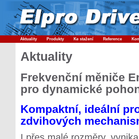
Aktuality
Produkty
Ke stažení
Reference
Kon
Aktuality
Frekvenční měniče 
pro dynamické poho
Kompaktní, ideální pr
zdvihových mechani
I přes malé rozměry, vynika