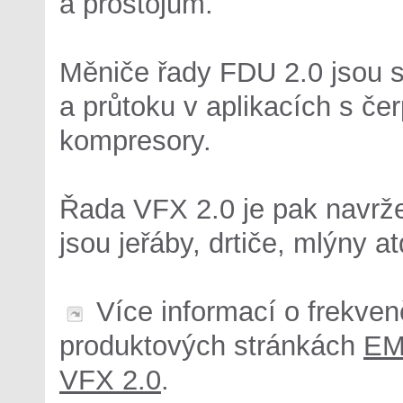
a prostojům.
Měniče řady FDU 2.0 jsou s
a průtoku v aplikacích s če
kompresory.
Řada VFX 2.0 je pak navrž
jsou jeřáby, drtiče, mlýny at
Více informací o frekven
produktových stránkách
EM
VFX 2.0
.