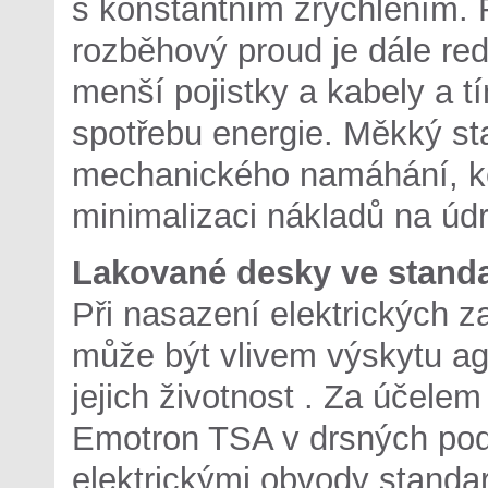
s konstantním zrychlením
rozběhový proud je dále re
menší pojistky a kabely a t
spotřebu energie. Měkký sta
mechanického namáhání, ke
minimalizaci nákladů na úd
Lakované desky ve stand
Při nasazení elektrických z
může být vlivem výskytu ag
jejich životnost . Za účelem
Emotron TSA v drsných pod
elektrickými obvody stand