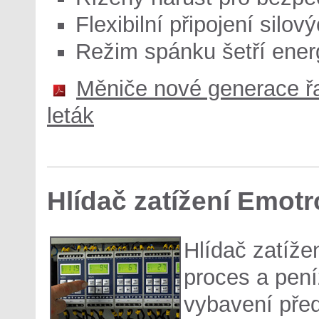
Flexibilní připojení silov
Režim spánku šetří energ
Měniče nové generace ř
leták
Hlídač zatížení Emot
Hlídač zatíže
proces a pení
vybavení pře