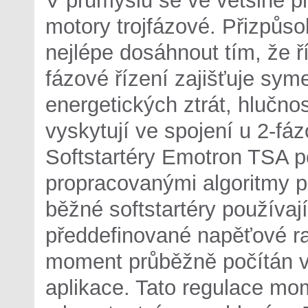
motory trojfázové. Přizpůs
nejlépe dosáhnout tím, že ř
fázové řízení zajišťuje sym
energetických ztrát, hlučnos
vyskytují ve spojení u 2-fáz
Softstartéry Emotron TSA po
propracovanými algoritmy p
běžné softstartéry používaj
předdefinované napěťové ra
moment průběžně počítán v
aplikace. Tato regulace mom