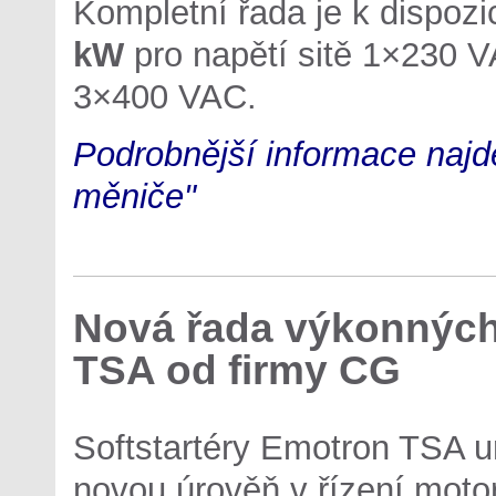
Kompletní řada je k dispoz
kW
pro napětí sitě 1×230 
3×400 VAC.
Podrobnější informace najd
měniče"
Nová řada výkonných
TSA od firmy CG
Softstartéry Emotron TSA ur
novou úrověň v řízení moto