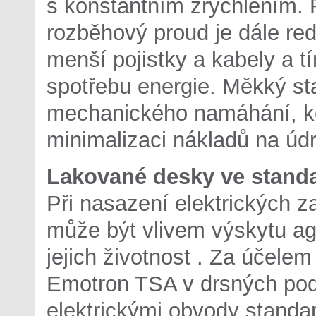
s konstantním zrychlením
rozběhový proud je dále re
menší pojistky a kabely a t
spotřebu energie. Měkký sta
mechanického namáhání, ke
minimalizaci nákladů na úd
Lakované desky ve stand
Při nasazení elektrických z
může být vlivem výskytu ag
jejich životnost . Za účelem
Emotron TSA v drsných pod
elektrickými obvody stand