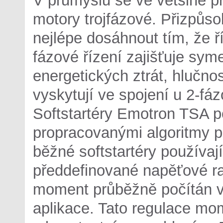
motory trojfázové. Přizpůs
nejlépe dosáhnout tím, že ř
fázové řízení zajišťuje sym
energetických ztrát, hlučnos
vyskytují ve spojení u 2-fáz
Softstartéry Emotron TSA po
propracovanými algoritmy p
běžné softstartéry používaj
předdefinované napěťové ra
moment průběžně počítán v
aplikace. Tato regulace mom