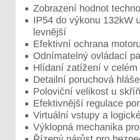
Zobrazení hodnot techno
IP54 do výkonu 132kW ud
levnější
Efektivní ochrana motor
Odnímatelný ovládací pan
Hlídaní zatížení v celém
Detailní poruchová hláše
Poloviční velikost u skř
Efektivnější regulace p
Virtuální vstupy a logick
Výklopná mechanika pro
Řízený nárůst pro bezpe