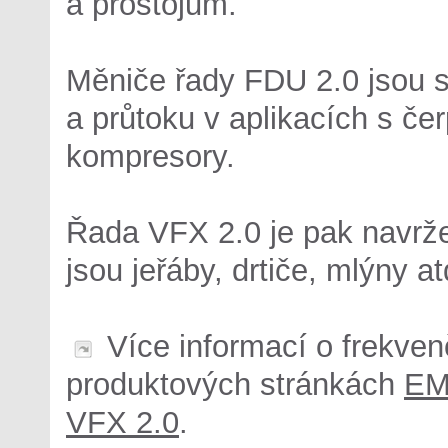
a prostojům.
Měniče řady FDU 2.0 jsou s
a průtoku v aplikacích s če
kompresory.
Řada VFX 2.0 je pak navrž
jsou jeřáby, drtiče, mlýny at
Více informací o frekven
produktových stránkách
EM
VFX 2.0
.