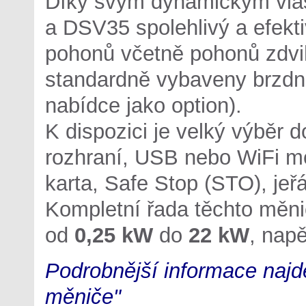
Díky svým dynamickým vla
a DSV35 spolehlivý a efekt
pohonů včetně pohonů zdv
standardně vybaveny brzdnou
nabídce jako option).
K dispozici je velký výběr 
rozhraní, USB nebo WiFi m
karta, Safe Stop (STO), jeř
Kompletní řada těchto měni
od
0,25 kW
do
22 kW
, nap
Podrobnější informace najd
měniče"