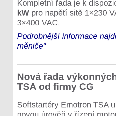
Kompletní řada je k dispoz
kW
pro napětí sitě 1×230 
3×400 VAC.
Podrobnější informace najd
měniče"
Nová řada výkonných
TSA od firmy CG
Softstartéry Emotron TSA ur
novou úrověň v řízení moto