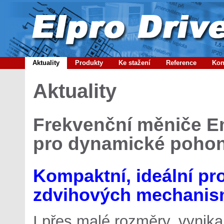
Aktuality
Produkty
Ke stažení
Reference
Kon
Aktuality
Frekvenční měniče 
pro dynamické poho
Kompaktní, ideální pr
zdvihových mechani
I přes malé rozměry, vynika