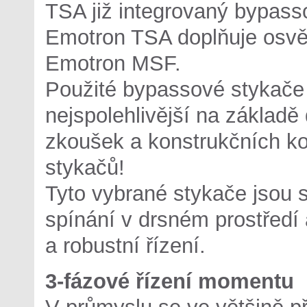
TSA již integrovaný bypasso
Emotron TSA doplňuje osvěd
Emotron MSF.
Použité bypassové stykače 
nejspolehlivější na základ
zkoušek a konstrukčních ko
stykačů!
Tyto vybrané stykače jsou
spínání v drsném prostředí
a robustní řízení.
3-fázové řízení momentu
V průmyslu se ve většině p