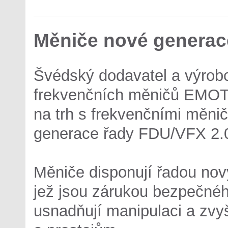
Měniče nové generac
Švédský dodavatel a výrob
frekvenčních měničů EMOT
na trh s frekvenčními měnič
generace řady FDU/VFX 2.
Měniče disponují řadou nov
jež jsou zárukou bezpečnéh
usnadňují manipulaci a zvyš