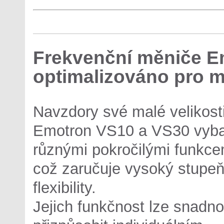
Frekvenční měniče E
optimalizováno pro 
Navzdory své malé velikost
Emotron VS10 a VS30 vyb
různými pokročilými funkce
což zaručuje vysoký stupe
flexibility.
Jejich funkčnost lze snadno