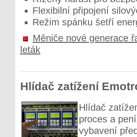
Flexibilní připojení silov
Režim spánku šetří energ
Měniče nové generace ř
leták
Hlídač zatížení Emot
Hlídač zatíže
proces a pení
vybavení pře